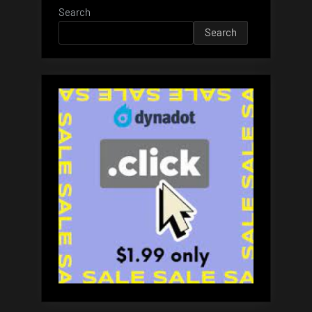
Slot
Search
Online
Search
Terpercaya
dan
Terbaik
Indonesia”