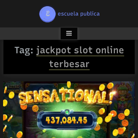
Skip
to
content
Tag:
jackpot slot online
terbesar