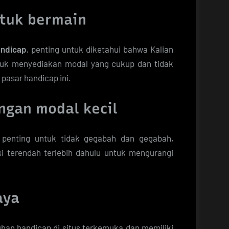
ntuk bermain
andicap
, penting untuk diketahui bahwa Kalian
uk menyediakan modal yang cukup dan tidak
asar handicap ini.
ngan modal kecil
t penting untuk tidak gegabah dan gegabah,
i terendah terlebih dahulu untuk mengurangi
aya
an handicap di situs terkemuka dan memiliki