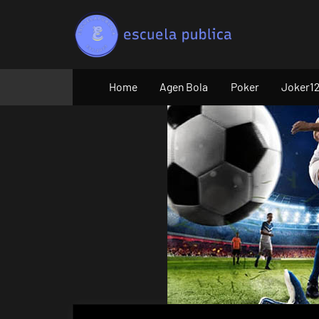
Skip
to
content
Home
Agen Bola
Poker
Joker1