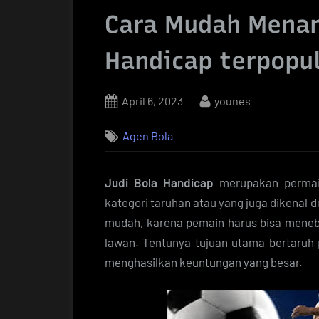
Cara Mudah Menan
Handicap terpopu
Posted
By
April 6, 2023
younes
on
Agen Bola
Judi Bola Handicap
merupakan permain
kategori taruhan atau yang juga dikenal 
mudah, karena pemain harus bisa menebak
lawan. Tentunya tujuan utama bertaruh
menghasilkan keuntungan yang besar.