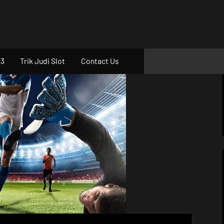
23
Trik Judi Slot
Contact Us