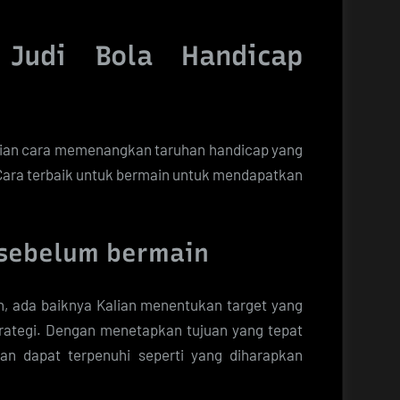
 Judi Bola Handicap
lian cara memenangkan taruhan handicap yang
Cara terbaik untuk bermain untuk mendapatkan
 sebelum bermain
, ada baiknya Kalian menentukan target yang
trategi. Dengan menetapkan tujuan yang tepat
n dapat terpenuhi seperti yang diharapkan