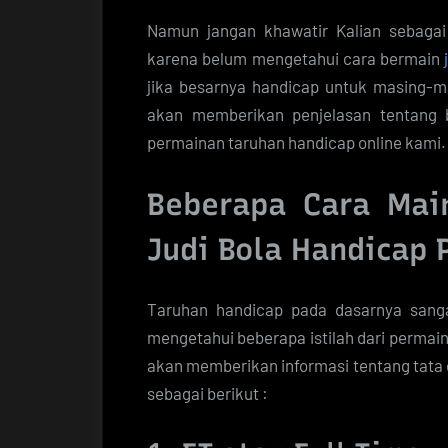
Namun jangan khawatir Kalian sebaga
karena belum mengetahui cara bermain
jika besarnya handicap untuk masing-m
akan memberikan penjelasan tentang 
permainan taruhan handicap online kami.
Beberapa Cara Mai
Judi Bola Handicap 
Taruhan handicap pada dasarnya sangat
mengetahui beberapa istilah dari permai
akan memberikan informasi tentang tata 
sebagai berikut :