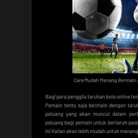
Cara Mudah Menang Bermain J
Bagi para penggila taruhan bola online t
Pemain tentu saja bermain dengan taruh
peluang yang akan muncul dalam perta
peluang bagi pemain untuk bertaruh pada
ini Kalian akan lebih mudah untuk menang