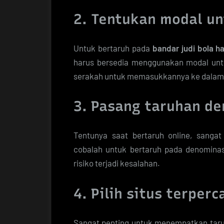
2. Tentukan modal u
Untuk bertaruh pada
bandar judi bola h
harus bersedia menggunakan modal unt
serakah untuk memasukkannya ke dalam p
3. Pasang taruhan de
Tentunya saat bertaruh online, sanga
cobalah untuk bertaruh pada denominas
risiko terjadi kesalahan.
4. Pilih situs terperc
Sangat penting untuk menempatkan taruh