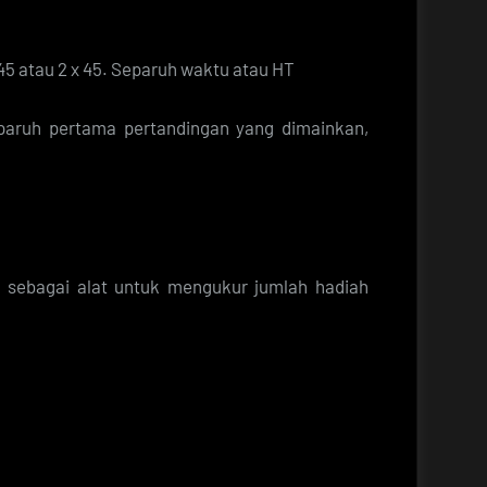
45 atau 2 x 45. Separuh waktu atau HT
paruh pertama pertandingan yang dimainkan,
n sebagai alat untuk mengukur jumlah hadiah