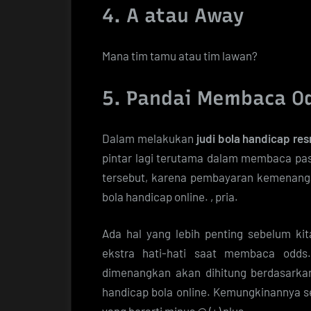
4. A atau Away
Mana tim tamu atau tim lawan?
5. Pandai Membaca O
Dalam melakukan
judi bola handicap re
pintar lagi terutama dalam membaca pas
tersebut, karena pembayaran kemenanga
bola handicap online. , pria.
Ada hal yang lebih penting sebelum ki
ekstra hati-hati saat membaca odd
dimenangkan akan dihitung berdasarka
handicap bola online. Kemungkinannya sen